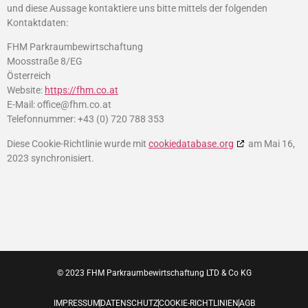
und diese Aussage kontaktiere uns bitte mittels der folgenden
Kontaktdaten:
FHM Parkraumbewirtschaftung
Moosstraße 8/EG
Österreich
Website:
https://fhm.co.at
E-Mail:
office@
fhm.co.at
Telefonnummer: +43 (0) 720 788 353
Diese Cookie-Richtlinie wurde mit
cookiedatabase.org
am Mai 16,
2023 synchronisiert.
© 2023 FHM Parkraumbewirtschaftung LTD & Co KG
IMPRESSUM
DATENSCHUTZ
COOKIE-RICHTLINIEN
AGB